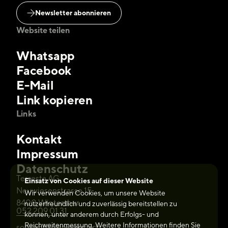
Newsletter abonnieren
Website teilen
Whatsapp
Facebook
E-Mail
Link kopieren
Links
Kontakt
Impressum
Datenschutz
Terresta AG
Einsatz von Cookies auf dieser Website
Neuwiesenstrasse 15
Wir verwenden Cookies, um unsere Website
8400 Winterthur
nutzerfreundlich und zuverlässig bereitstellen zu
052 209 01 31
können, unter anderem durch Erfolgs- und
Reichweitenmessung. Weitere Informationen finden Sie
sonnenhof@terresta.ch